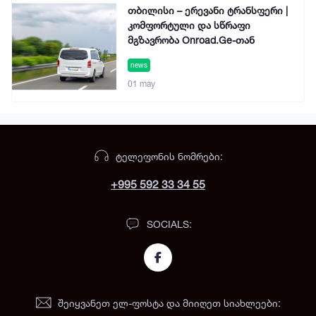
თბილისი – ერევანი ტრანსფერი |
კომფორტული და სწრაფი
მგზავრობა Onroad.Ge-თან
news
01 may
ᲢᲔᲚᲔᲤᲝᲜᲘᲡ ᲜᲝᲛᲠᲔᲑᲘ:
+995 592 33 34 55
SOCIALS:
ᲨᲔᲘᲧᲕᲐᲜᲔᲗ ᲔᲚ-ᲤᲝᲡᲢᲐ ᲓᲐ ᲛᲘᲘᲦᲔᲗ ᲡᲘᲐᲮᲚᲔᲔᲑᲘ: