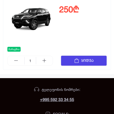
250₾
მარაგშია
ყიდვა
ᲢᲔᲚᲔᲤᲝᲜᲘᲡ ᲜᲝᲛᲠᲔᲑᲘ:
+995 592 33 34 55
SOCIALS: